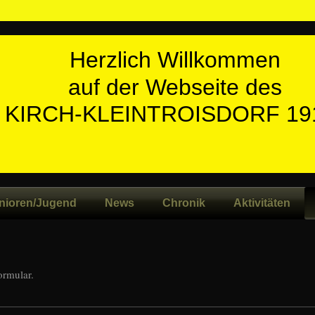
Herzlich Willkommen
auf der Webseite des
 KIRCH-KLEINTROISDORF 191
nioren/Jugend
News
Chronik
Aktivitäten
ormular.