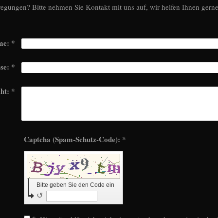
gungen? Bitte nehmen Sie Kontakt mit uns auf, wir helfen Ihnen gerne
me:
*
se:
*
ht:
*
Captcha (Spam-Schutz-Code): *
Bitte geben Sie den Code ein
↺